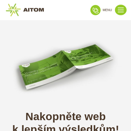
MENU
Nakopněte web
k lepším výsledkům!