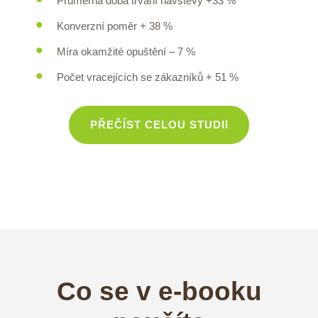
Průměrná doba trvání návštěvy +33 %
Konverzní poměr + 38 %
Míra okamžité opuštění – 7 %
Počet vracejících se zákazníků + 51 %
PŘEČÍST CELOU STUDII
Co se v e-booku